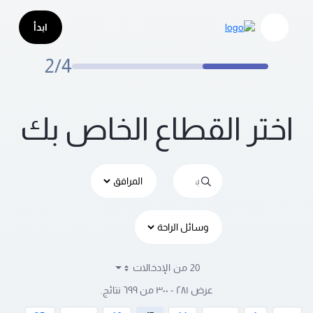
ختر القطاع
تخطي إلى المحتوى الرئيسي
ابدأ
2/4
اختر القطاع الخاص بك
20 من الإدخالات
لكل صفحة
عرض ٢٨١ - ٣٠٠ من ٦٩٩ نتائج.